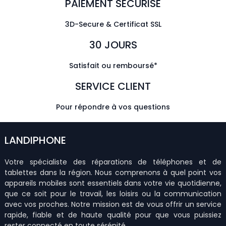
PAIEMENT SÉCURISÉ
3D-Secure & Certificat SSL
30 JOURS
Satisfait ou remboursé*
SERVICE CLIENT
Pour répondre à vos questions
LANDIPHONE
Votre spécialiste des réparations de téléphones et de
tablettes dans la région. Nous comprenons à quel point vos
appareils mobiles sont essentiels dans votre vie quotidienne,
que ce soit pour le travail, les loisirs ou la communication
avec vos proches. Notre mission est de vous offrir un service
rapide, fiable et de haute qualité pour que vous puissiez
rester connecté en toute sérénité.