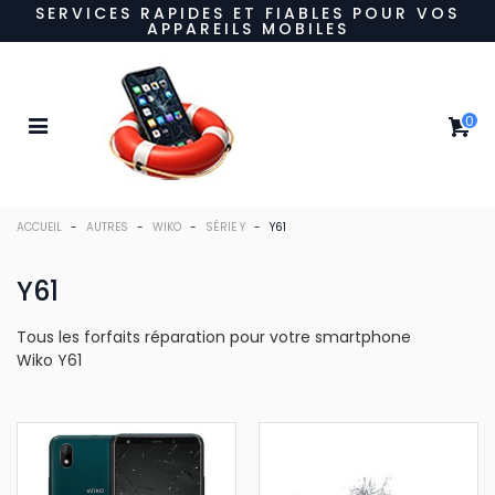
SERVICES RAPIDES ET FIABLES POUR VOS
APPAREILS MOBILES
0
ACCUEIL
-
AUTRES
-
WIKO
-
SÉRIE Y
-
Y61
Y61
Tous les forfaits réparation pour votre smartphone
Wiko Y61