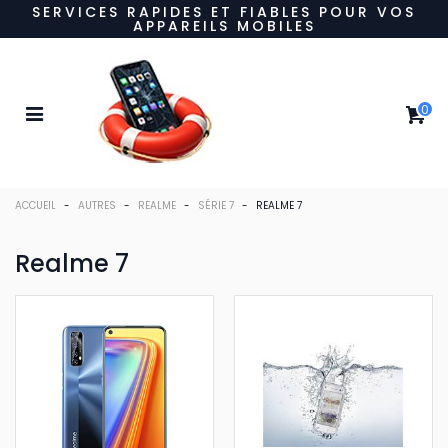
SERVICES RAPIDES ET FIABLES POUR VOS
APPAREILS MOBILES
0
ACCUEIL
-
AUTRES
-
REALME
-
SÉRIE 7
-
REALME 7
Realme 7