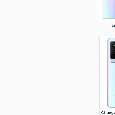
X
Change