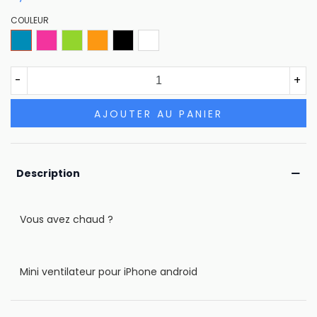
COULEUR
Bleu
Rose
Vert
Orange
Noir
Blanc
-
+
AJOUTER AU PANIER
Description
Vous avez chaud ?
Mini ventilateur pour iPhone android